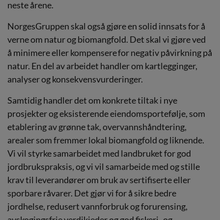
neste årene.
NorgesGruppen skal også gjøre en solid innsats for å
verne om natur og biomangfold. Det skal vi gjøre ved
å minimere eller kompensere for negativ påvirkning på
natur. En del av arbeidet handler om kartlegginger,
analyser og konsekvensvurderinger.
Samtidig handler det om konkrete tiltak
i nye
prosjekter og eksisterende eiendomsportefølje, som
etablering av grønne tak, overvannshåndtering,
arealer som fremmer lokal biomangfold og liknende.
Vi vil styrke samarbeidet med landbruket for god
jordbrukspraksis, og vi vil samarbeide med og stille
krav til leverandører om bruk av sertifiserte eller
sporbare råvarer. Det gjør vi for å sikre bedre
jordhelse, redusert vannforbruk og forurensing,
avskogingsfrie verdikjeder og god fiskeri- og